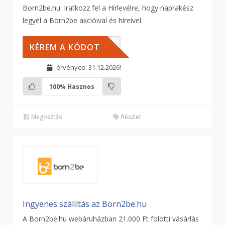
Born2be.hu: Iratkozz fel a Hírlevélre, hogy naprakész
legyél a Born2be akcióival és híreivel.
NNEK
KÉREM A KÓDOT
érvényes: 31.12.2026!
100%
Hasznos
Megosztás
Részlet
Ingyenes szállítás az Born2be.hu
A Born2be.hu webáruházban 21.000 Ft fölötti vásárlás