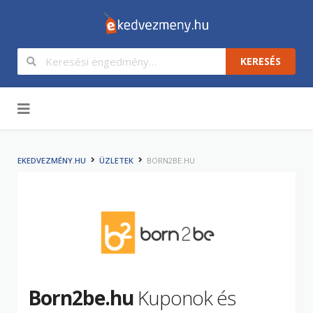
KERESÉS
Tartalom
EKEDVEZMÉNY.HU
ÜZLETEK
BORN2BE.HU
Born2be.hu
Kuponok és