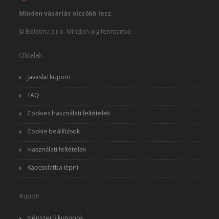
Minden vásárlás olcsóbb lesz.
© Belotina s.r.o. Minden jog fenntartva.
Oldalak
Javaslat kupont
FAQ
Cookies használati feltételek
Cookie beállítások
Használati feltételek
Kapcsolatba lépni
Kupon
Népszerű kuponok