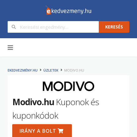
KERESÉS
Tartalom
EKEDVEZMÉNY.HU
ÜZLETEK
MODIVO.HU
Modivo.hu
Kuponok és
kuponkódok
IRÁNY A BOLT