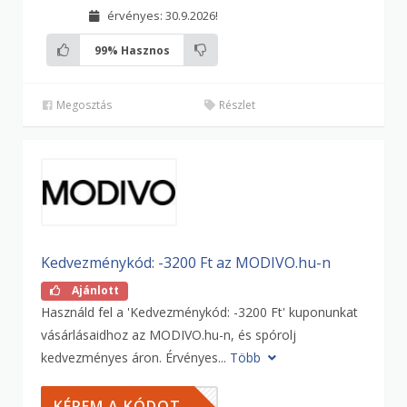
érvényes: 30.9.2026!
99%
Hasznos
Megosztás
Részlet
Kedvezménykód: -3200 Ft az MODIVO.hu-n
Ajánlott
Használd fel a 'Kedvezménykód: -3200 Ft' kuponunkat
vásárlásaidhoz az MODIVO.hu-n, és spórolj
kedvezményes áron. Érvényes...
Több
00HU
KÉREM A KÓDOT