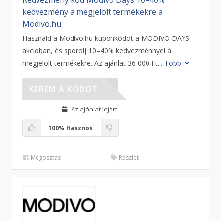
Kedvezmény kód Modivo Days 10–40%
kedvezmény a megjelölt termékekre a
Modivo.hu
Használd a Modivo.hu kuponkódot a MODIVO DAYS
akcióban, és spórolj 10–40% kedvezménnyel a
megjelölt termékekre. Az ajánlat 36 000 Ft...
Több
DAYS
KÉREM A KÓDOT
Az ajánlat lejárt.
100%
Hasznos
Megosztás
Részlet