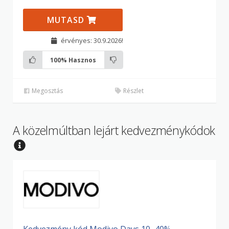
MUTASD
érvényes: 30.9.2026!
100%
Hasznos
Megosztás
Részlet
A közelmúltban lejárt kedvezménykódok