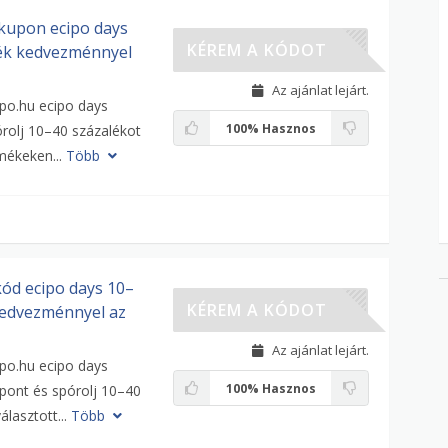
kupon ecipo days
DAYS
KÉREM A KÓDOT
ék kedvezménnyel
Az ajánlat lejárt.
ipo.hu ecipo days
100%
Hasznos
rolj 10–40 százalékot
mékeken...
Több
d ecipo days 10–
DAYS
KÉREM A KÓDOT
kedvezménnyel az
Az ajánlat lejárt.
ipo.hu ecipo days
100%
Hasznos
ont és spórolj 10–40
álasztott...
Több