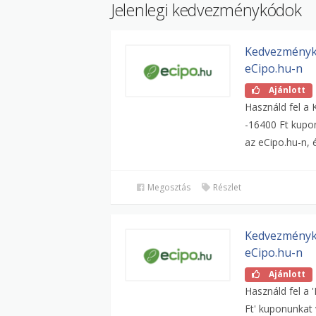
Jelenlegi kedvezménykódok
Kedvezménykó
eCipo.hu-n
Ajánlott
Használd fel a
-16400 Ft kupo
az eCipo.hu-n, é
Megosztás
Részlet
Kedvezménykó
eCipo.hu-n
Ajánlott
Használd fel a
Ft' kuponunkat 