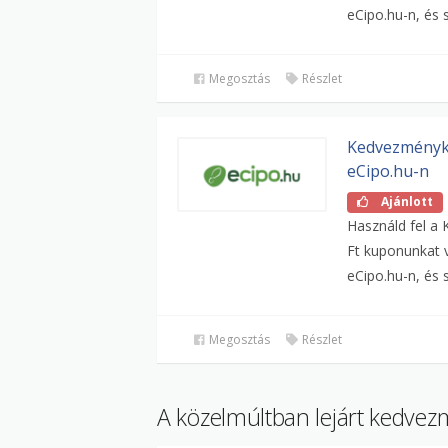
eCipo.hu-n, és s
Megosztás
Részlet
Kedvezménykó
eCipo.hu-n
Ajánlott
Használd fel a
Ft kuponunkat 
eCipo.hu-n, és s
Megosztás
Részlet
A közelmúltban lejárt kedv