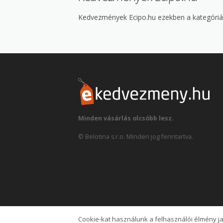
Kedvezmények Ecipo.hu ezekben a kategóriá
Minden vásárlás olcsóbb lesz.
© Belotina s.r.o. Minden jog fenntartva.
Cookie-kat használunk a felhasználói élmény j