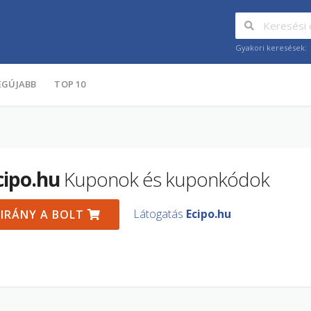
Gyakori keresések:
EGÚJABB
TOP 10
cipo.hu
Kuponok és kuponkódok
Látogatás
Ecipo.hu
IRÁNY A BOLT