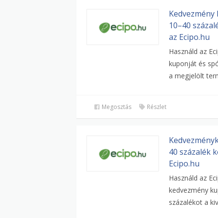
Kedvezmény 
10–40 százal
az Ecipo.hu
Használd az Ec
kuponját és spó
a megjelölt ter
Megosztás
Részlet
Kedvezménykó
40 százalék 
Ecipo.hu
Használd az Ec
kedvezmény kup
százalékot a kiv