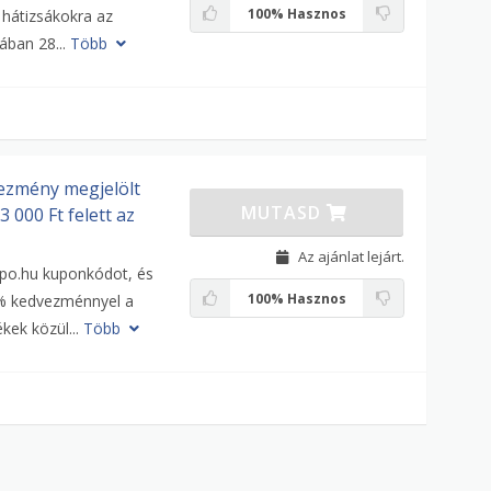
100%
Hasznos
 hátizsákokra az
tában 28...
Több
ezmény megjelölt
MUTASD
 000 Ft felett az
Az ajánlat lejárt.
ipo.hu kuponkódot, és
100%
Hasznos
% kedvezménnyel a
kek közül...
Több