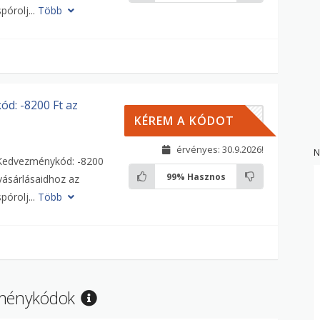
pórolj...
Több
d: -8200 Ft az
00HU
KÉREM A KÓDOT
érvényes: 30.9.2026!
N
 Kedvezménykód: -8200
99%
Hasznos
vásárlásaidhoz az
pórolj...
Több
ezménykódok