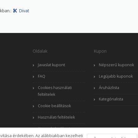
kban.:
Divat
Oldalak
Kupon
Javaslat kupont
Népszerű kuponok
FAQ
Legújabb kuponok
Cookies használati
Áruházlista
feltételek
Kategórialista
Cookie beállítások
Használati feltételek
Kapcsolatba lépni
avítása érdekében. Az alábbiakban kezelheti