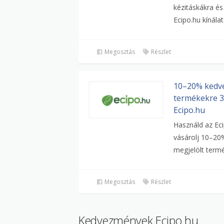
kézitáskákra és
Ecipo.hu kínála
Megosztás
Részlet
10–20% kedv
termékekre 33
Ecipo.hu
Használd az Ec
vásárolj 10–20
megjelölt termé
Megosztás
Részlet
Kedvezmények Ecipo.hu