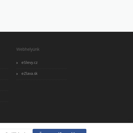
Webhelyünk
eSlevy.cz
eZlava.sk