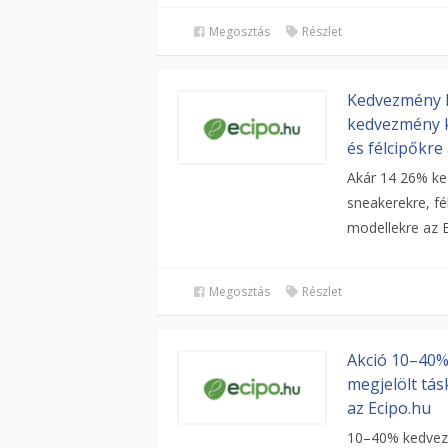
Megosztás
Részlet
Kedvezmény 
kedvezmény k
és félcipőkre
Akár 14 26% ke
sneakerekre, fé
modellekre az E
Megosztás
Részlet
Akció 10–40
megjelölt tás
az Ecipo.hu
10–40% kedvez