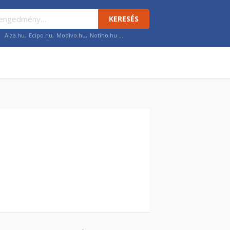
KERESÉS
Alza.hu
,
Ecipo.hu
,
Modivo.hu
,
Notino.hu
…