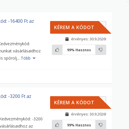
d: -16400 Ft az
00HU
KÉREM A KÓDOT
érvényes: 30.9.2026!
 Kedvezménykód:
99%
Hasznos
nunkat vásárlásaidhoz
s spórolj...
Több
d: -3200 Ft az
00HU
KÉREM A KÓDOT
érvényes: 30.9.2026!
 'Kedvezménykód: -3200
99%
Hasznos
vásárlásaidhoz az