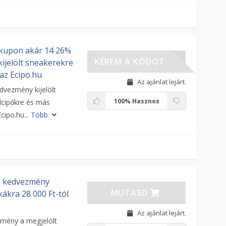
kupon akár 14 26%
PRE
KÉREM A KÓDOT
ijelölt sneakerekre
 az Ecipo.hu
Az ajánlat lejárt.
dvezmény kijelölt
100%
Hasznos
lcipőkre és más
cipo.hu...
Több
% kedvezmény
MUTASD
kákra 28 000 Ft-tól
Az ajánlat lejárt.
mény a megjelölt