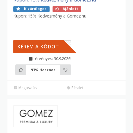
Kizárólagos
Ajánlott
Kupon: 15% Kedvezmény a Gomez.hu
LDIK
KÉREM A KÓDOT
érvényes: 30.9.2026!
93%
Hasznos
Megosztás
Részlet