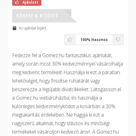
Ajánlott
BD20
KÉREM A KÓDOT
Az ajánlat lejárt.
100%
Hasznos
Fedezze fel a Gomez.hu fantasztikus ajánlatát,
amely során most 30% kedvezménnyel vásárolhatja
meg kedvenc termékeit! Használja ki ezt a páratlan
lehetőséget, hogy frissítse ruhatárát vagy
beszerezze a legújabb divatcikkeket. Látogasson el
a Gomez.hu webáruházba, és használja a
különleges kedvezménykódot a kosárban a 30%
megtakarítás érdekében. Ne hagyja ki ezt a
nagyszerű alkalmat, hogy stílusos és minőségi
termékeket vásároljon kedvező áron. A Gomez.hu