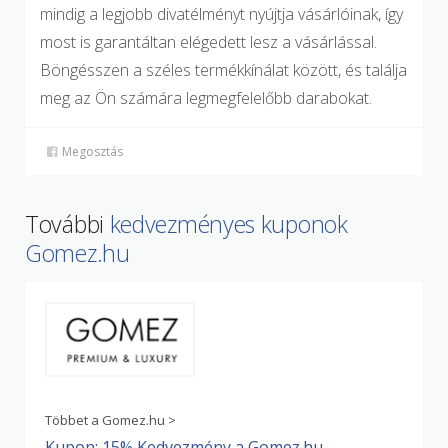
mindig a legjobb divatélményt nyújtja vásárlóinak, így
most is garantáltan elégedett lesz a vásárlással.
Böngésszen a széles termékkínálat között, és találja
meg az Ön számára legmegfelelőbb darabokat.
Megosztás
További
kedvezményes kuponok
Gomez.hu
Többet a Gomez.hu >
Kupon: 15% Kedvezmény a Gomez.hu