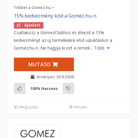
Többet a Gomez.hu >
15% kedvezmény kód a Gomez.hu-n
Ajánlott
Csatlakozz a GomezClubhoz és élvezd a 15%
kedvezményt az új termékekre első vásárláskor a
Gomez.hu-n. Ne hagyja ki ezt a remek...
Több
MUTASD
érvényes: 30.9.2026!
100%
Hasznos
Megosztás
Részlet