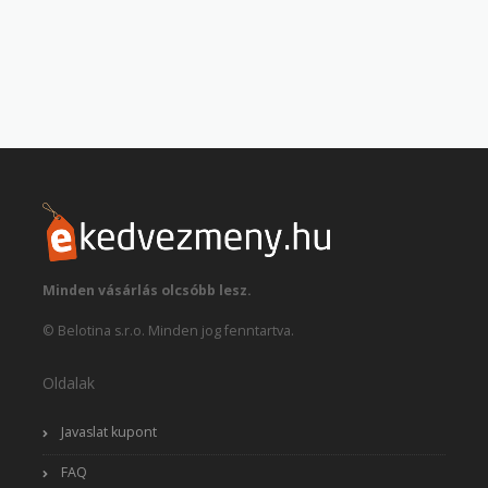
Minden vásárlás olcsóbb lesz.
© Belotina s.r.o. Minden jog fenntartva.
Oldalak
Javaslat kupont
FAQ