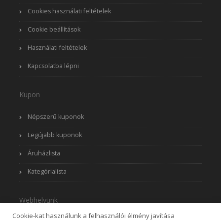
Cookies használati feltételek
Cookie beállítások
Használati feltételek
Kapcsolatba lépni
Kupon
Népszerű kuponok
Legújabb kuponok
Áruházlista
Kategórialista
Webhelyünk
Cookie-kat használunk a felhasználói élmény javítása