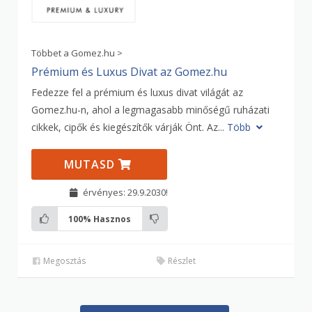
Többet a Gomez.hu >
Prémium és Luxus Divat az Gomez.hu
Fedezze fel a prémium és luxus divat világát az
Gomez.hu-n, ahol a legmagasabb minőségű ruházati
cikkek, cipők és kiegészítők várják Önt. Az...
Több
MUTASD
érvényes: 29.9.2030!
100%
Hasznos
Megosztás
Részlet