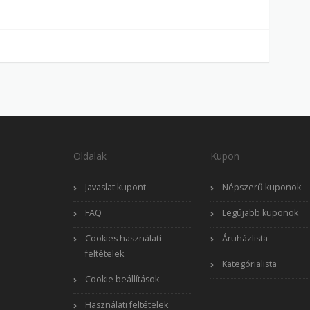
Oldalak
Kupon
Javaslat kupont
Népszerű kuponok
FAQ
Legújabb kuponok
Cookies használati
Áruházlista
feltételek
Kategórialista
Cookie beállítások
Használati feltételek