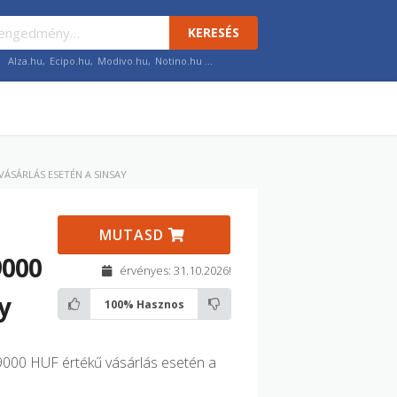
KERESÉS
Alza.hu
,
Ecipo.hu
,
Modivo.hu
,
Notino.hu
…
VÁSÁRLÁS ESETÉN A SINSAY
MUTASD
9000
érvényes: 31.10.2026!
y
100%
Hasznos
9000 HUF értékű vásárlás esetén a