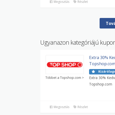
Megosztás
Részlet
Tov
Ugyanazon kategóriájú kupo
Extra 30% Ke
Topshop.co
Kizárólag
Többet a Topshop.com >
Extra 30% Ked
Topshop.com
Megosztás
Részlet