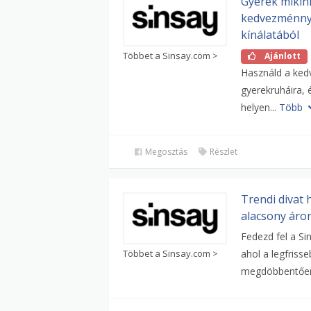
Gyerek mikin
kedvezménnye
kínálatából
Többet a Sinsay.com >
Ajánlott
Használd a ked
gyerekruháira, 
helyen...
Több
Megosztás
Részlet
Trendi divat 
alacsony áron
Fedezd fel a Si
Többet a Sinsay.com >
ahol a legfriss
megdöbbentően