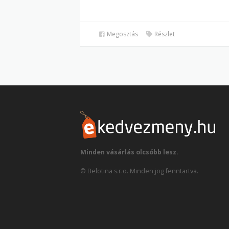
Megosztás
Részlet
Minden vásárlás olcsóbb lesz.
© Belotina s.r.o. Minden jog fenntartva.