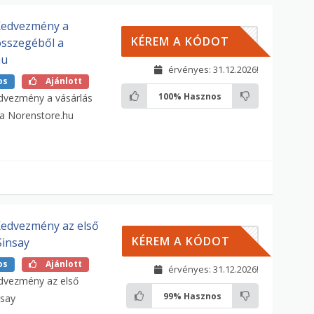
Kedvezmény a
LDIK
KÉREM A KÓDOT
összegéből a
hu
érvényes: 31.12.2026!
os
Ajánlott
100%
Hasznos
dvezmény a vásárlás
a Norenstore.hu
edvezmény az első
LDIK
KÉREM A KÓDOT
Sinsay
os
Ajánlott
érvényes: 31.12.2026!
dvezmény az első
99%
Hasznos
nsay