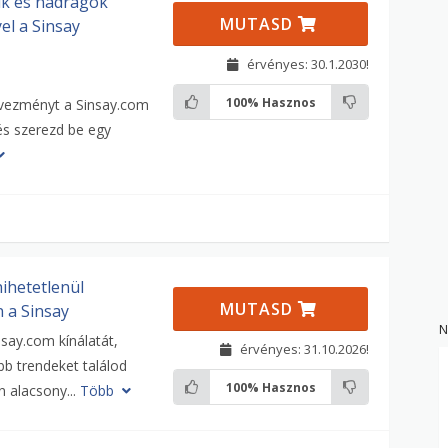
ík és nadrágok
MUTASD
l a Sinsay
érvényes: 30.1.2030!
100%
Hasznos
vezményt a Sinsay.com
és szerezd be egy
hihetetlenül
MUTASD
 a Sinsay
N
nsay.com kínálatát,
érvényes: 31.10.2026!
ebb trendeket találod
100%
Hasznos
 alacsony...
Több