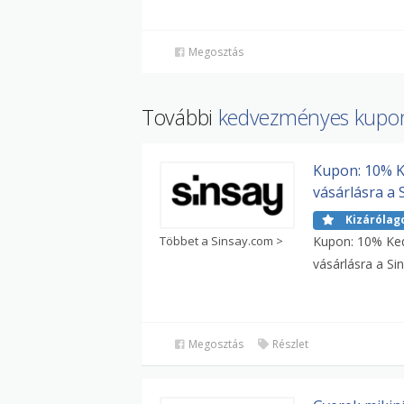
Megosztás
További
kedvezményes kupo
Kupon: 10% K
vásárlásra a 
Kizárólag
Többet a Sinsay.com >
Kupon: 10% Ke
vásárlásra a Si
Megosztás
Részlet