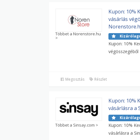
Kupon: 10% 
vásárlás vég
Norenstore.
Többet a Norenstore.hu
Kizárólag
>
Kupon: 10% Ke
végösszegéből 
Megosztás
Részlet
Kupon: 10% K
vásárlásra a 
Kizárólag
Többet a Sinsay.com >
Kupon: 10% Ke
vásárlásra a Si