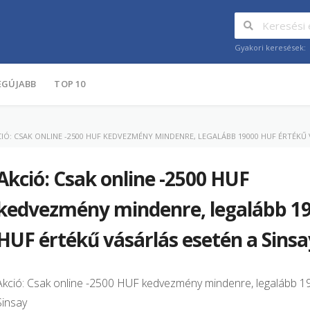
Gyakori keresések:
EGÚJABB
TOP 10
IÓ: CSAK ONLINE -2500 HUF KEDVEZMÉNY MINDENRE, LEGALÁBB 19000 HUF ÉRTÉKŰ 
Akció: Csak online -2500 HUF
kedvezmény mindenre, legalább 1
HUF értékű vásárlás esetén a Sinsa
Akció: Csak online -2500 HUF kedvezmény mindenre, legalább 1
Sinsay