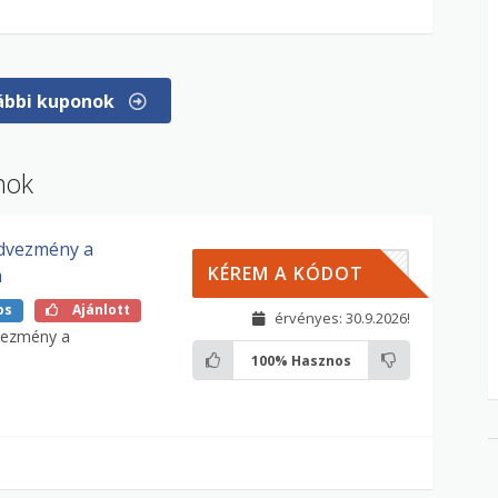
ábbi kuponok
nok
dvezmény a
ASOS
KÉREM A KÓDOT
m
os
Ajánlott
érvényes: 30.9.2026!
vezmény a
100%
Hasznos