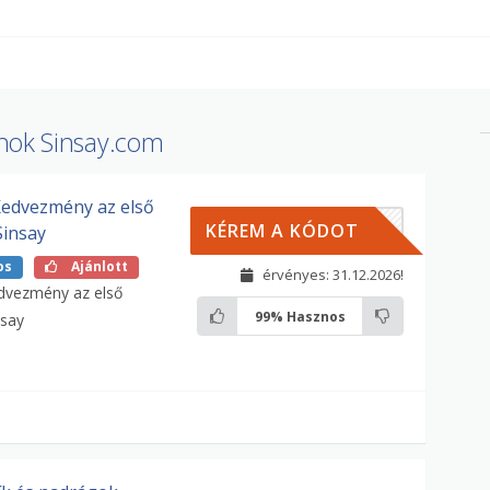
nok Sinsay.com
edvezmény az első
LDIK
KÉREM A KÓDOT
Sinsay
os
Ajánlott
érvényes: 31.12.2026!
dvezmény az első
99%
Hasznos
nsay