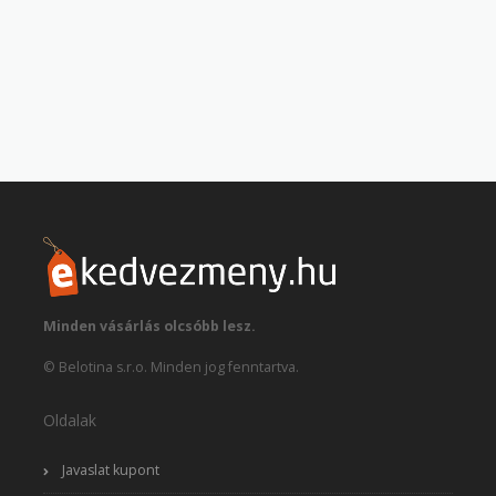
Minden vásárlás olcsóbb lesz.
© Belotina s.r.o. Minden jog fenntartva.
Oldalak
Javaslat kupont