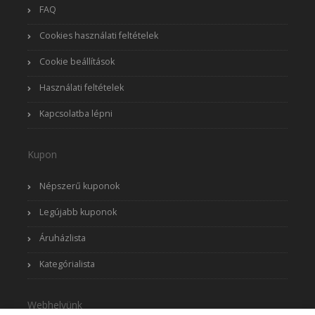
FAQ
Cookies használati feltételek
Cookie beállítások
Használati feltételek
Kapcsolatba lépni
Kupon
Népszerű kuponok
Legújabb kuponok
Áruházlista
Kategórialista
Webhelyünk